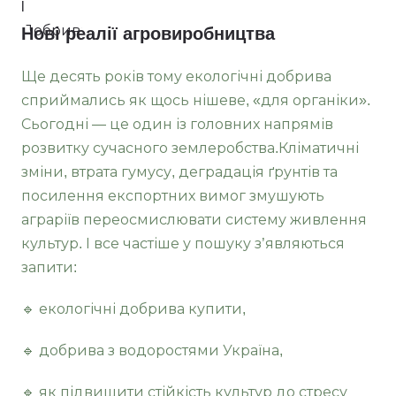
Нові реалії агровиробництва
Ще десять років тому екологічні добрива
сприймались як щось нішеве, «для органіки».
Сьогодні — це один із головних напрямів
розвитку сучасного землеробства.Кліматичні
зміни, втрата гумусу, деградація ґрунтів та
посилення експортних вимог змушують
аграріїв переосмислювати систему живлення
культур. І все частіше у пошуку з’являються
запити:
🔹 екологічні добрива купити,
🔹 добрива з водоростями Україна,
🔹 як підвищити стійкість культур до стресу