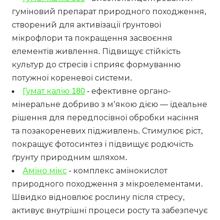
гуміновий препарат природного походження,
створений для активізації ґрунтової
мікрофлори та покращення засвоєння
елементів живлення. Підвищує стійкість
культур до стресів і сприяє формуванню
потужної кореневої системи.
Гумат калію 180
- ефективне органо-
мінеральне добриво з м’якою дією — ідеальне
рішення для передпосівної обробки насіння
та позакореневих підживлень. Стимулює ріст,
покращує фотосинтез і підвищує родючість
ґрунту природним шляхом.
Аміно мікс
- комплекс амінокислот
природного походження з мікроелементами.
Швидко відновлює рослину після стресу,
активує внутрішні процеси росту та забезпечує