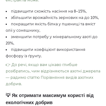
екстрактів може:
підвищити схожість насіння на 8–15%,
збільшити врожайність зернових на до 10%,
покращити якість білка у пшениці та вміст
олії у соняшнику,
зменшити потребу у мінеральному азоті до
20%,
підвищити коефіцієнт використання
фосфору із ґрунту.
👉 До речі, якщо вам цікаво глибше
розібратись, чим відрізняються азотні джерела
— радимо статтю Порівняння видів азотних
добрив.
💡 Як отримати максимум користі від
екологічних добрив