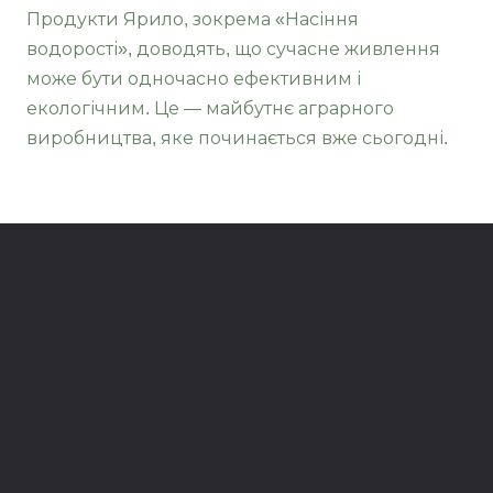
Продукти Ярило, зокрема «Насіння
водорості», доводять, що сучасне живлення
може бути одночасно ефективним і
екологічним. Це — майбутнє аграрного
виробництва, яке починається вже сьогодні.