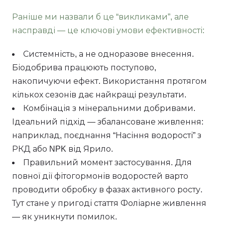
Раніше ми назвали б це “викликами”, але
насправді — це ключові умови ефективності:
Системність, а не одноразове внесення.
Біодобрива працюють поступово,
накопичуючи ефект. Використання протягом
кількох сезонів дає найкращі результати.
Комбінація з мінеральними добривами.
Ідеальний підхід — збалансоване живлення:
наприклад, поєднання “Насіння водорості” з
РКД або NPK від Ярило.
Правильний момент застосування. Для
повної дії фітогормонів водоростей варто
проводити обробку в фазах активного росту.
Тут стане у пригоді стаття Фоліарне живлення
— як уникнути помилок.