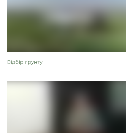
Відбір ґрунту