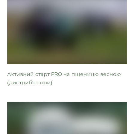
Активний старт PRO на пшеницю весною
(дистриб’ютори)