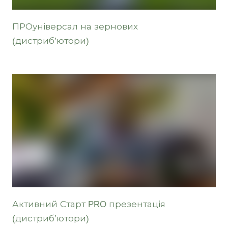
ПРОуніверсал на зернових
(дистриб’ютори)
Активний Старт PRO презентація
(дистриб’ютори)