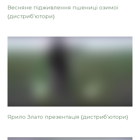
Весняне підживлення пшениці озимої
(дистриб’ютори)
Ярило Злато презентація (дистриб’ютори)