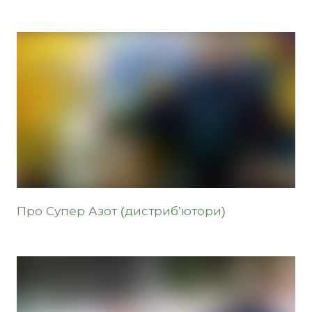
Про Супер Азот (дистриб’ютори)