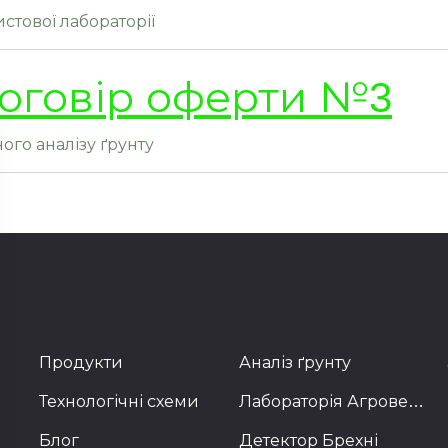
стової лабораторії
оговір оферти №3
ого аналізу ґрунту
Продукти
Аналіз ґрунту
Технологічні схеми
Лабораторія Агровектор
Блог
Детектор Брехні