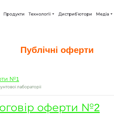
Продукти
Технології
Дистриб'ютори
Медіа
Публічні оферти
рти №1
унтової лабораторії
оговір оферти №2