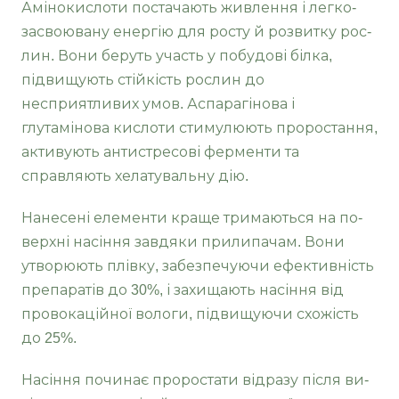
Амінокислоти постачають живлення і легко­
засвоювану енергію для росту й розвитку рос­
лин. Вони беруть участь у побудові білка,
підви­щують стійкість рослин до
несприятливих умов. Аспарагінова і
глутамінова кислоти стимулюють проростання,
активують антистресові ферменти та
справляють хелатувальну дію.
Нанесені елементи краще тримаються на по­
верхні насіння завдяки прилипачам. Вони
утво­рюють плівку, забезпечуючи ефективність
пре­паратів до 30%, і захищають насіння від
провока­ційної вологи, підвищуючи схожість
до 25%.
Насіння починає проростати відразу після ви­