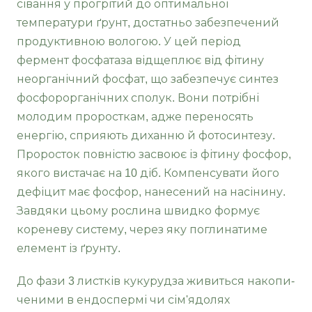
сівання у прогрітий до оптимальної
температури ґрунт, достатньо забезпечений
продуктивною вологою. У цей період
фермент фосфатаза від­щеплює від фітину
неорганічний фосфат, що за­безпечує синтез
фосфорорганічних сполук. Вони потрібні
молодим проросткам, адже переносять
енергію, сприяють диханню й фотосинтезу.
Про­росток повністю засвоює із фітину фосфор,
яко­го вистачає на 10 діб. Компенсувати його
дефіцит має фосфор, нанесений на насінину.
Завдяки цьому рослина швидко формує
кореневу систе­му, через яку поглинатиме
елемент із ґрунту.
До фази 3 листків кукурудза живиться накопи­
ченими в ендоспермі чи сім'ядолях