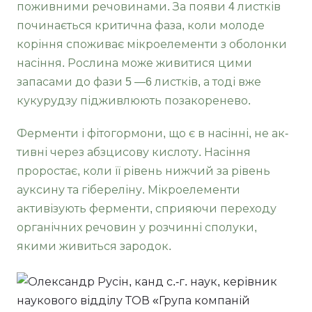
поживними речовинами. За появи 4 листків
починається кри­тична фаза, коли молоде
коріння споживає мі­кроелементи з оболонки
насіння. Рослина може живитися цими
запасами до фази 5 —6 листків, а тоді вже
кукурудзу підживлюють позакоренево.
Ферменти і фітогормони, що є в насінні, не ак­
тивні через абзцисову кислоту. Насіння
пророс­тає, коли її рівень нижчий за рівень
ауксину та гібереліну. Мікроелементи
активізують фермен­ти, сприяючи переходу
органічних речовин у розчинні сполуки,
якими живиться зародок.