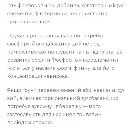
ють фосфоровмісні добрива, хелатовані мікро­
елементи, фітогормони, амінокислоти і
гумінові кислоти.
Під час проростання насіння потребує
фосфору. Його дефіцит у цей період
неможливо компенсувати на пізніших етапах
розвитку рослин Фосфор та мікроелементи
містяться у насінин формі фітину, але його
концентрація невисока.
Якщо ґрунт перезволожений або, навпаки, су­
хий, виникає гормональний дисбаланс, що
потре­бує ауксину і гібереліну — його
застосовують для насіння з тривалим
періодом спокою.