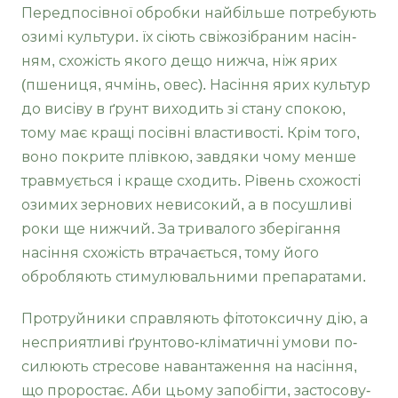
Передпосівної обробки найбільше потребують
озимі культури. їх сіють свіжозібраним насін­
ням, схожість якого дещо нижча, ніж ярих
(пше­ниця, ячмінь, овес). Насіння ярих культур
до ви­сіву в ґрунт виходить зі стану спокою,
тому має кращі посівні властивості. Крім того,
воно покри­те плівкою, завдяки чому менше
травмується і краще сходить. Рівень схожості
озимих зернових невисокий, а в посушливі
роки ще нижчий. За тривалого зберігання
насіння схожість втрача­ється, тому його
обробляють стимулювальними препаратами.
Протруйники справляють фітотоксичну дію, а
несприятливі ґрунтово-кліматичні умови по­
силюють стресове навантаження на насіння,
що проростає. Аби цьому запобігти, застосову­