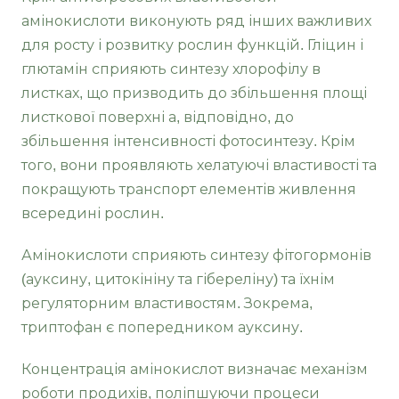
амінокислоти виконують ряд інших важливих
для росту і розвитку рослин функцій. Гліцин і
глютамін сприяють синтезу хлорофілу в
листках, що призводить до збільшення площі
листкової поверхні а, відповідно, до
збільшення інтенсивності фотосинтезу. Крім
того, вони проявляють хелатуючі властивості та
покращують транспорт елементів живлення
всередині рослин.
Амінокислоти сприяють синтезу фітогормонів
(ауксину, цитокініну та гібереліну) та їхнім
регуляторним властивостям. Зокрема,
триптофан є попередником ауксину.
Концентрація амінокислот визначає механізм
роботи продихів, поліпшуючи процеси