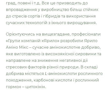
град, повені і т.д. Все це призводить до
впровадження у виробництво більш стійких
до стресів сортів і гібридів та використання
сучасних технологій з їхнього вирощування.
Орієнтуючись на вищезгадане, професіонали
«Групи компаній «Ярило» розробили Ярило
Аміно Мікс – сучасне амінокислотне добриво,
яке виготовлено із високоякісної сировини та
направлене на зниження негативної дії
стресових факторів різної природи. В складі
добрива містяться
L-
амінокислоти рослинного
походження, карбонові кислоти і рослинний
гормон – цитокінін.