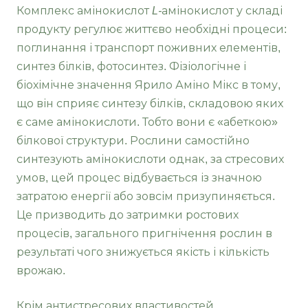
Комплекс амінокислот
L-
амінокислот у складі
продукту регулює життєво необхідні процеси:
поглинання і транспорт поживних елементів,
синтез білків, фотосинтез. Фізіологічне і
біохімічне значення Ярило Аміно Мікс в тому,
що він сприяє синтезу білків, складовою яких
є саме амінокислоти. Тобто вони є «абеткою»
білкової структури. Рослини самостійно
синтезують амінокислоти однак, за стресових
умов, цей процес відбувається із значною
затратою енергії або зовсім призупиняється.
Це призводить до затримки ростових
процесів, загального пригнічення рослин в
результаті чого знижується якість і кількість
врожаю.
Крім антистресових властивостей