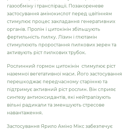
газообміну і транспірації. Позакореневе
застосування амінокислот перед цвітінням
стимулює процес закладання генеративних
органів. Пролін і цитокінін збільшують
фертильність пилку. Лізин і глютамін
стимулюють проростання пилкових зерен та
активують ріст пилкових трубок.
Рослинний гормон цитокінін стимулює ріст
наземної вегетативної маси. Його застосування
перешкоджає передчасному старінню та
підтримує активний ріст рослин. Він сприяє
синтезу антиоксидантів, які нейтралізують
вільні радикали та зменшують стресове
навантаження.
Застосування Ярило Аміно Мікс забезпечує