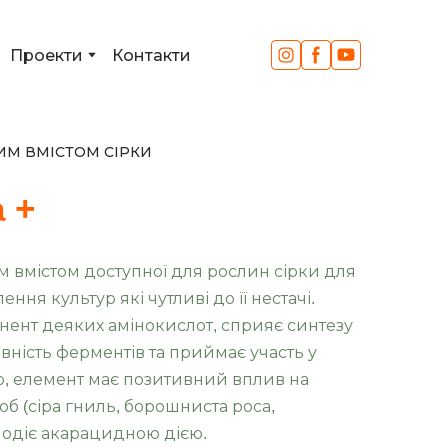
Проекти
Контакти
ИМ ВМІСТОМ СІРКИ
 +
м вмістом доступної для рослин сірки для
ня культур які чутливі до її нестачі.
нент деяких амінокислот, сприяє синтезу
вність ферментів та приймає участь у
ого, елемент має позитивний вплив на
об (сіра гниль, борошниста роса,
володіє акарацидною дією.