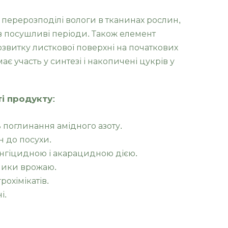
 перерозподілі вологи в тканинах рослин,
в посушливі періоди. Також елемент
звитку листкової поверхні на початкових
має участь у синтезі і накопичені цукрів у
і продукту:
 поглинання амідного азоту.
н до посухи.
нгіцидною і акарацидною дією.
зники врожаю.
рохімікатів.
і.