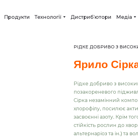
Продукти
Технології
Дистриб'ютори
Медіа
РІДКЕ ДОБРИВО З ВИСОК
Ярило Сірка
Рідке добриво з високи
позакореневого підживлен
Сірка незамінний компо
хлорофілу, посилює акти
засвоєнні азоту. Крім т
стійкість рослин до хвор
альтернаріоз та ін.) та 