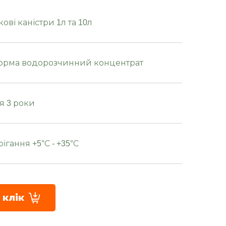
ові каністри 1л та 10л
орма водорозчинний концентрат
я 3 роки
ігання +5°С - +35°С
 клік