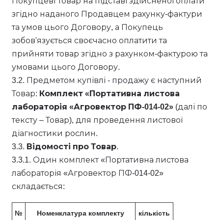
Покупцеві Товар на підставі здійсненої оплати
згідно наданого Продавцем рахунку-фактури
та умов цього Договору, а Покупець
зобов'язується своєчасно оплатити та
прийняти товар згідно з рахунком-фактурою та
умовами цього Договору.
3.2. Предметом купівлі - продажу є наступний
Товар:
Комплект «Портативна листова
лабораторія «Агровектор ПФ-014-02»
(далі по
тексту – Товар), для проведення листової
діагностики рослин.
3.3.
Відомості про Товар
.
3.3.1. Один комплект «Портативна листова
лабораторія «Агровектор ПФ-014-02»
складається:
№
Номенклатура комплекту
кількість