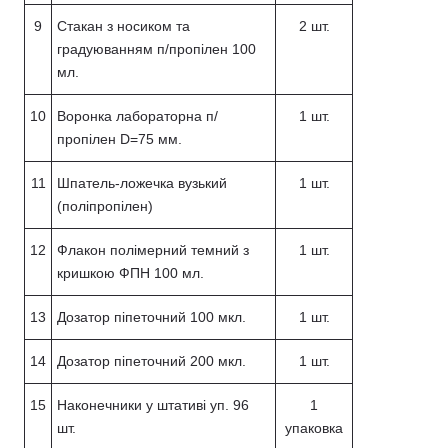
9
Стакан з носиком та
2 шт.
градуюванням п/пропілен 100
мл.
10
Воронка лабораторна п/
1 шт.
пропілен D=75 мм.
11
Шпатель-ложечка вузький
1 шт.
(поліпропілен)
12
Флакон полімерний темний з
1 шт.
кришкою ФПН 100 мл.
13
Дозатор піпеточний 100 мкл.
1 шт.
14
Дозатор піпеточний 200 мкл.
1 шт.
15
Наконечники у штативі уп. 96
1
шт.
упаковка