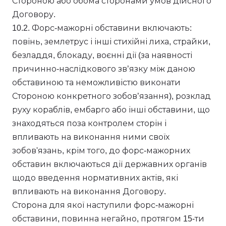
Стороною або обома сторонами умов дійсного
Договору.
10.2. Форс-мажорні обставини включають:
повінь, землетрус і інші стихійні лиха, страйки,
безладдя, блокаду, воєнні дії (за наявності
причинно-наслідкового зв’язку між даною
обставиною та неможливістю виконати
Стороною конкретного зобов’язання), розклад
руху кораблів, ембарго або інші обставини, що
знаходяться поза контролем сторін і
впливають на виконання ними своїх
зобов'язань, крім того, до форс-мажорних
обставин включаються дії державних органів
щодо введення нормативних актів, які
впливають на виконання Договору.
Сторона для якої наступили форс-мажорні
обставини, повинна негайно, протягом 15-ти