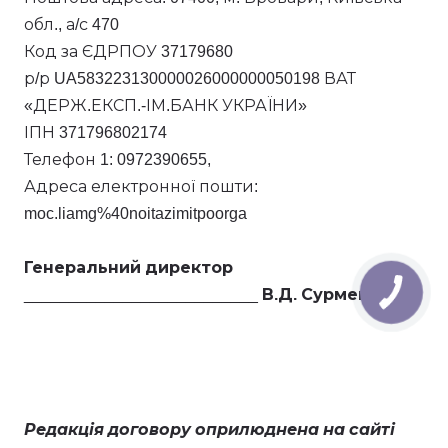
обл., а/с 470
Код за ЄДРПОУ 37179680
р/р UA583223130000026000000050198 ВАТ
«ДЕРЖ.ЕКСП.-ІМ.БАНК УКРАЇНИ»
ІПН 371796802174
Телефон 1: 0972390655,
Адреса електронної пошти:
moc.liamg%40noitazimitpoorga
Генеральний директор
__________________________
В.Д. Сурменко
Редакція договору оприлюднена на сайті