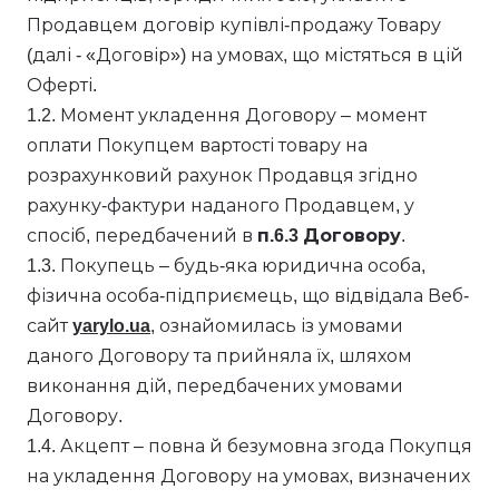
Продавцем договір купівлі-продажу Товару
(далі - «Договір») на умовах, що містяться в цій
Оферті.
1.2. Момент укладення Договору – момент
оплати Покупцем вартості товару на
розрахунковий рахунок Продавця згідно
рахунку-фактури наданого Продавцем, у
спосіб, передбачений в
п.6.3 Договору
.
1.3. Покупець – будь-яка юридична особа,
фізична особа-підприємець, що відвідала Веб-
сайт
yarylo.ua
, ознайомилась із умовами
даного Договору та прийняла їх, шляхом
виконання дій, передбачених умовами
Договору.
1.4. Акцепт – повна й безумовна згода Покупця
на укладення Договору на умовах, визначених