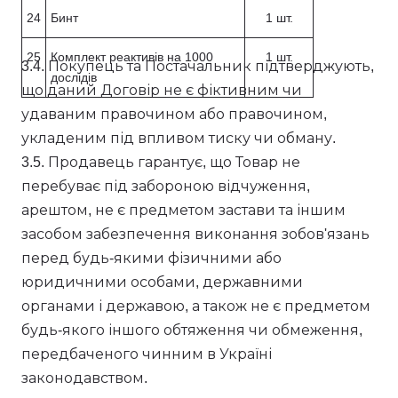
24
Бинт
1 шт.
25
Комплект реактивів на 1000
1 шт.
3.4. Покупець та Постачальник підтверджують,
дослідів
що даний Договір не є фіктивним чи
удаваним правочином або правочином,
укладеним під впливом тиску чи обману.
3.5. Продавець гарантує, що Товар не
перебуває під забороною відчуження,
арештом, не є предметом застави та іншим
засобом забезпечення виконання зобов'язань
перед будь-якими фізичними або
юридичними особами, державними
органами і державою, а також не є предметом
будь-якого іншого обтяження чи обмеження,
передбаченого чинним в Україні
законодавством.