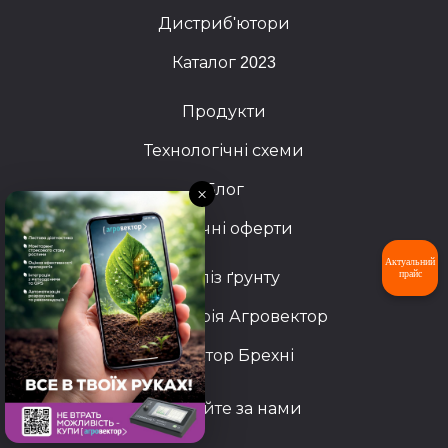
Дистриб'ютори
Каталог 2023
Продукти
Технологічні схеми
Блог
×
Публічні оферти
Актуальний
прайс
Аналіз ґрунту
Лабораторія Агровектор
Детектор Брехні
Слідкуйте за нами