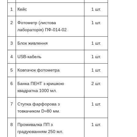
1
Кейс
1 шт.
2
Фотометр (листова
1 шт.
лабораторія) ПФ-014-02
3
Блок живлення
1 шт.
4
USB-кабель
1 шт.
5
Ковпачок фотометра
1 шт.
6
Банка ПЕНТ з кришкою
2 шт.
квадратна 1000 мл.
7
Ступка фарфорова з
1 шт.
товкачиком D=80 мм.
8
Промивалка ПП з
1 шт.
градуюванням 250 мл.