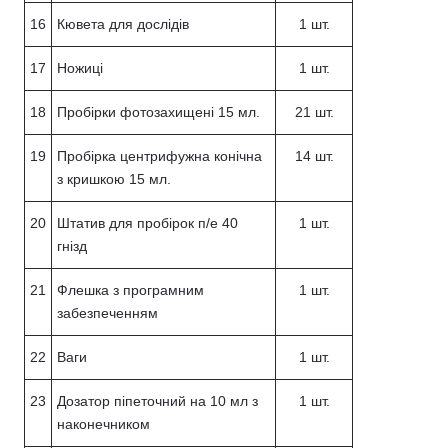
16
Кювета для дослідів
1 шт.
17
Ножиці
1 шт.
18
Пробірки фотозахищені 15 мл.
21 шт.
19
Пробірка центрифужна конічна
14 шт.
з кришкою 15 мл.
20
Штатив для пробірок п/е 40
1 шт.
гнізд
21
Флешка з програмним
1 шт.
забезпеченням
22
Ваги
1 шт.
23
Дозатор піпеточний на 10 мл з
1 шт.
наконечником