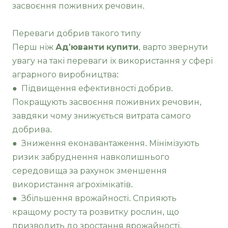
засвоєння поживних речовин.
Переваги добрив такого типу
Перш ніж
Ад'юванти купити
, варто звернути
увагу на такі переваги їх використання у сфері
аграрного виробництва:
● Підвищення ефективності добрив.
Покращують засвоєння поживних речовин,
завдяки чому знижується витрата самого
добрива.
● Зниження еконавантаження. Мінімізують
ризик забруднення навколишнього
середовища за рахунок зменшення
використання агрохімікатів.
● Збільшення врожайності. Сприяють
кращому росту та розвитку рослин, що
призводить до зростання врожайності.