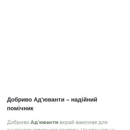
Добриво Ад'юванти – надійний
помічник
Добриво
Ад'юванти
вкрай важливе для