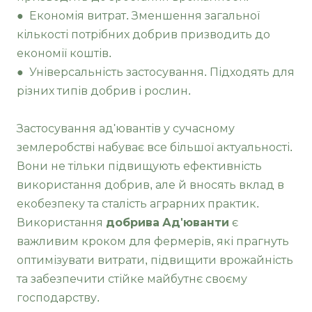
● Економія витрат. Зменшення загальної
кількості потрібних добрив призводить до
економії коштів.
● Універсальність застосування. Підходять для
різних типів добрив і рослин.
Застосування ад'ювантів у сучасному
землеробстві набуває все більшої актуальності.
Вони не тільки підвищують ефективність
використання добрив, але й вносять вклад в
екобезпеку та сталість аграрних практик.
Використання
добрива Ад'юванти
є
важливим кроком для фермерів, які прагнуть
оптимізувати витрати, підвищити врожайність
та забезпечити стійке майбутнє своєму
господарству.