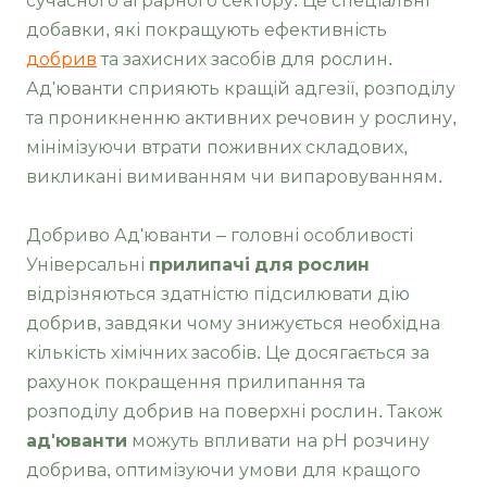
сучасного аграрного сектору. Це спеціальні
добавки, які покращують ефективність
добрив
та захисних засобів для рослин.
Ад'юванти сприяють кращій адгезії, розподілу
та проникненню активних речовин у рослину,
мінімізуючи втрати поживних складових,
викликані вимиванням чи випаровуванням.
Добриво Ад'юванти – головні особливості
Універсальні
прилипачі для рослин
відрізняються здатністю підсилювати дію
добрив, завдяки чому знижується необхідна
кількість хімічних засобів. Це досягається за
рахунок покращення прилипання та
розподілу добрив на поверхні рослин. Також
ад'юванти
можуть впливати на рН розчину
добрива, оптимізуючи умови для кращого